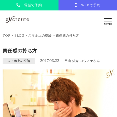
電話で予約
WEBで予約
eNcroute｜葛西・江戸川区の美容室 アンク
MENU
TOP
>
BLOG
>
スマホ上の空論
>
責任感の持ち方
責任感の持ち方
2017.03.22
スマホ上の空論
平山 紘介 コウスケさん