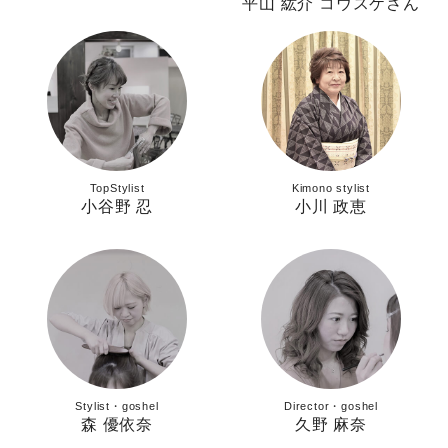
平山 紘介 コウスケさん
TopStylist
Kimono stylist
小谷野 忍
小川 政恵
Stylist・goshel
Director・goshel
森 優依奈
久野 麻奈