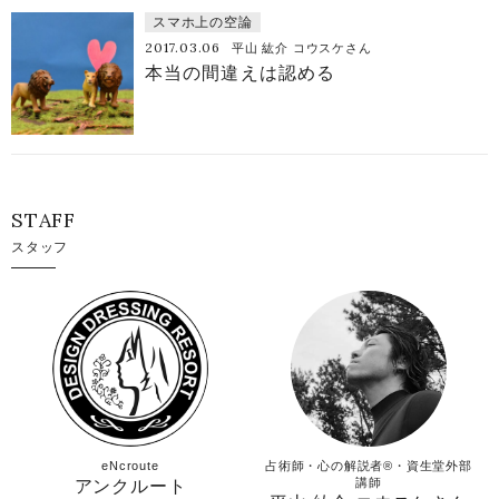
スマホ上の空論
2017.03.06
平山 紘介 コウスケさん
本当の間違えは認める
STAFF
スタッフ
eNcroute
占術師・心の解説者®︎・資生堂外部
講師
アンクルート