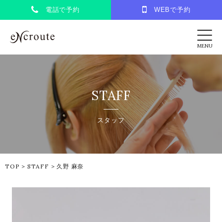
電話で予約
WEBで予約
eNcroute｜葛西・江戸川区の美容室 アンク
MENU
STAFF
スタッフ
TOP
>
STAFF
>
久野 麻奈