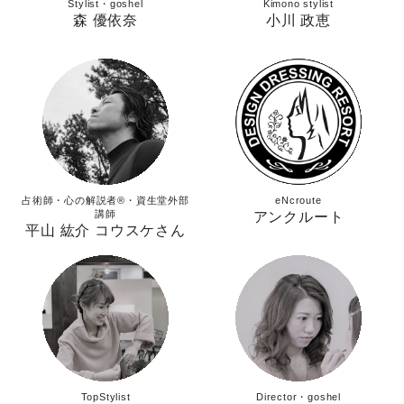
Stylist・goshel
Kimono stylist
森 優依奈
小川 政恵
占術師・心の解説者®︎・資生堂外部
eNcroute
講師
アンクルート
平山 紘介 コウスケさん
TopStylist
Director・goshel