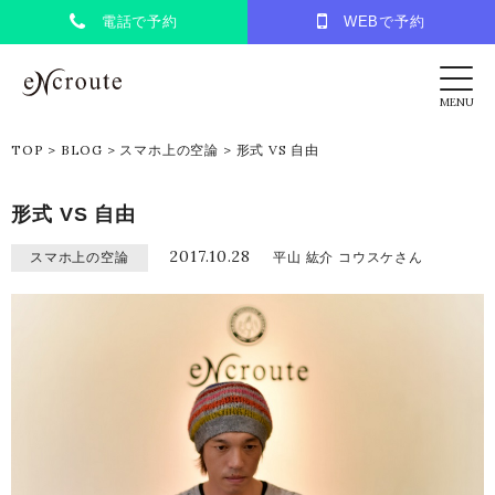
電話で予約
WEBで予約
eNcroute｜葛西・江戸川区の美容室 アンク
MENU
TOP
>
BLOG
>
スマホ上の空論
>
形式 VS 自由
形式 VS 自由
2017.10.28
スマホ上の空論
平山 紘介 コウスケさん