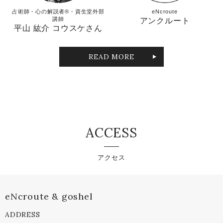
占術師・心の解説者®︎・資生堂外部
eNcroute
講師
アンクルート
平山 紘介 コウスケさん
READ MORE
ACCESS
アクセス
eNcroute & goshel
ADDRESS