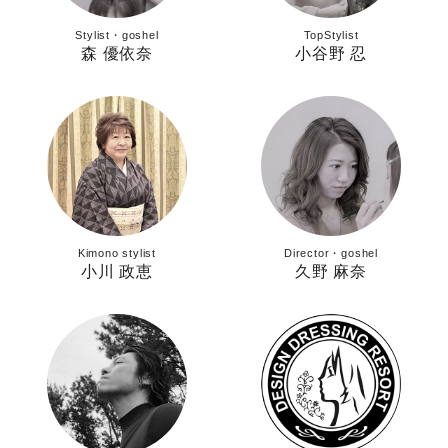
Stylist・goshel
TopStylist
森 優依奈
小谷野 忍
Kimono stylist
Director・goshel
小川 政恵
久野 麻奈