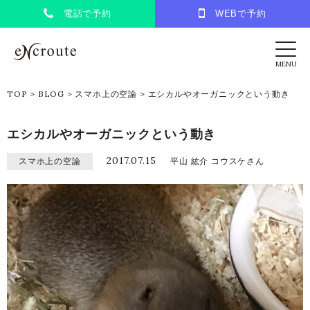
電話で予約
WEBで予約
eNcroute｜葛西・江戸川区の美容室 アンク
MENU
TOP
>
BLOG
>
スマホ上の空論
>
エシカルやオーガニックという動き
エシカルやオーガニックという動き
2017.07.15
スマホ上の空論
平山 紘介 コウスケさん