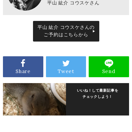
平山 紘介 コウスケさん
平山 紘介 コウスケさんの
ご予約はこちらから
Share
Tweet
Send
いいね！して最新記事を
チェックしよう！