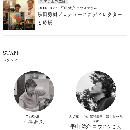
スマホ上の空論
2019.08.26
平山 紘介 コウスケさん
黒田勇樹プロデュースにディレクター
と応援！
STAFF
スタッフ
TopStylist
占術師・心の解説者®︎・資生堂外部
講師
小谷野 忍
平山 紘介 コウスケさん