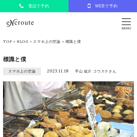
電話で予約
WEBで予約
eNcroute｜葛西・江戸川区の美容室 アンク
MENU
TOP
>
BLOG
>
スマホ上の空論
>
標識と僕
標識と僕
2023.11.18
スマホ上の空論
平山 紘介 コウスケさん