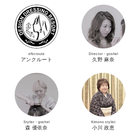
eNcroute
Director・goshel
アンクルート
久野 麻奈
Stylist・goshel
Kimono stylist
森 優依奈
小川 政恵