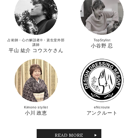
占術師・心の解説者®︎・資生堂外部
TopStylist
講師
小谷野 忍
平山 紘介 コウスケさん
Kimono stylist
eNcroute
小川 政恵
アンクルート
READ MORE