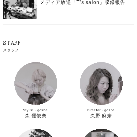
メディア放送「T’s salon」収録報告
STAFF
スタッフ
Stylist・goshel
Director・goshel
森 優依奈
久野 麻奈