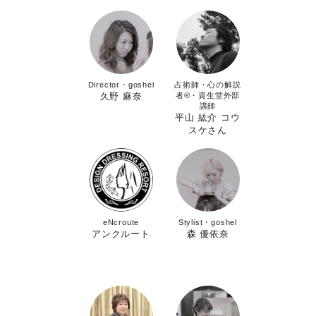
Director・goshel
占術師・心の解説
久野 麻奈
者®︎・資生堂外部
講師
平山 紘介 コウ
スケさん
eNcroute
Stylist・goshel
アンクルート
森 優依奈