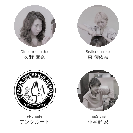
Director・goshel
Stylist・goshel
久野 麻奈
森 優依奈
eNcroute
TopStylist
アンクルート
小谷野 忍