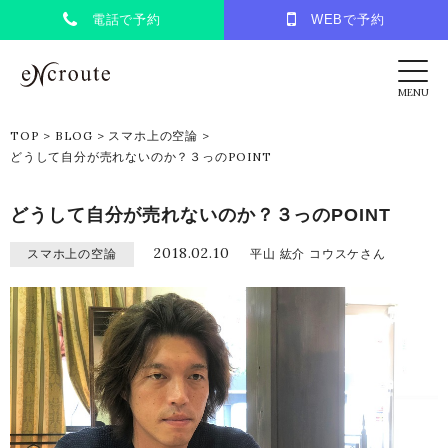
電話で予約
WEBで予約
eNcroute｜葛西・江戸川区の美容室 アンク
MENU
TOP
>
BLOG
>
スマホ上の空論
>
どうして自分が売れないのか？３っのPOINT
どうして自分が売れないのか？３っのPOINT
2018.02.10
スマホ上の空論
平山 紘介 コウスケさん