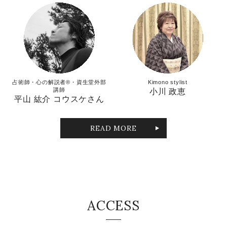
占術師・心の解説者®︎・資生堂外部
Kimono stylist
講師
小川 政恵
平山 紘介 コウスケさん
READ MORE
ACCESS