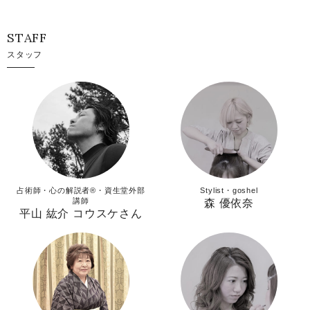
STAFF
スタッフ
占術師・心の解説者®︎・資生堂外部
Stylist・goshel
講師
森 優依奈
平山 紘介 コウスケさん