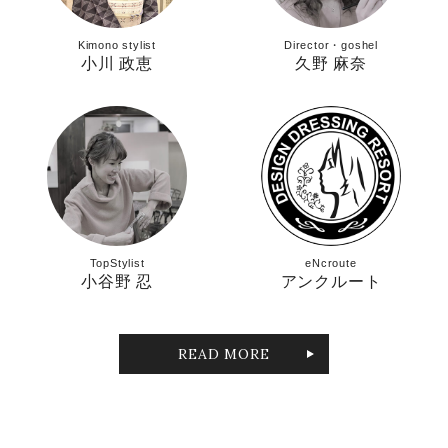
Kimono stylist
Director・goshel
小川 政恵
久野 麻奈
TopStylist
eNcroute
小谷野 忍
アンクルート
READ MORE