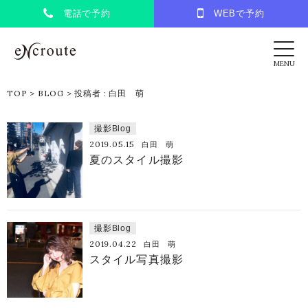
電話で予約
WEBで予約
eNcroute｜葛西・江戸川区の美容室 アンク
MENU
TOP
>
BLOG
>
投稿者 : 白田 萌
撮影Blog
2019.05.15
白田 萌
夏のスタイル撮影
撮影Blog
2019.04.22
白田 萌
スタイル写真撮影