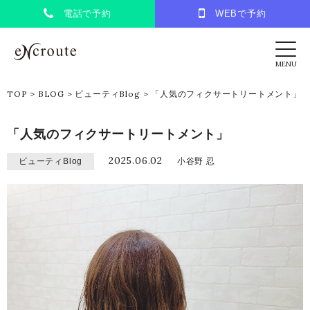
電話で予約
WEBで予約
eNcroute｜葛西・江戸川区の美容室 アンク
MENU
TOP
>
BLOG
>
ビューティBlog
>
「人気のフィクサートリートメント」
「人気のフィクサートリートメント」
2025.06.02
ビューティBlog
小谷野 忍