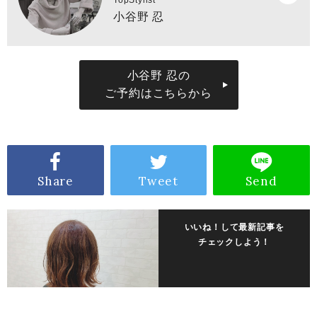
TopStylist
小谷野 忍
小谷野 忍の
ご予約はこちらから
Share
Tweet
Send
いいね！して最新記事を
チェックしよう！