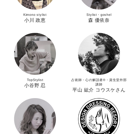
Kimono stylist
Stylist・goshel
小川 政恵
森 優依奈
TopStylist
占術師・心の解説者®︎・資生堂外部
講師
小谷野 忍
平山 紘介 コウスケさん