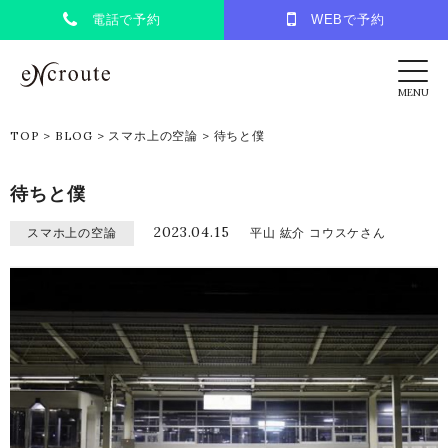
電話で予約
WEBで予約
eNcroute｜葛西・江戸川区の美容室 アンク
MENU
TOP
>
BLOG
>
スマホ上の空論
>
待ちと僕
待ちと僕
2023.04.15
スマホ上の空論
平山 紘介 コウスケさん