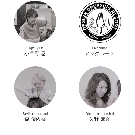
TopStylist
eNcroute
小谷野 忍
アンクルート
Stylist・goshel
Director・goshel
森 優依奈
久野 麻奈