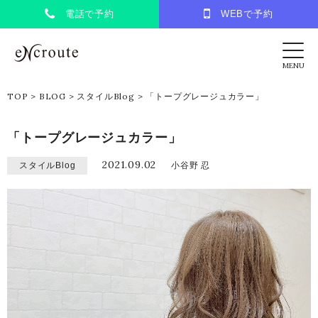
電話で予約
WEBで予約
eNcroute｜葛西・江戸川区の美容室 アンク
MENU
TOP
>
BLOG
>
スタイルBlog
>
「トープグレージュカラー」
「トープグレージュカラー」
2021.09.02
スタイルBlog
小谷野 忍