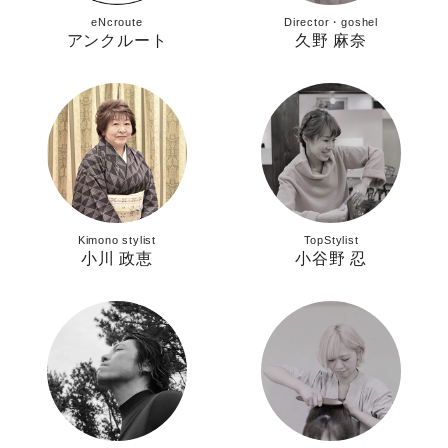
eNcroute
Director・goshel
アンクルート
久野 麻奈
Kimono stylist
TopStylist
小川 政恵
小谷野 忍