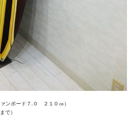
ァンボード７.０ ２１０㎝）
gまで）