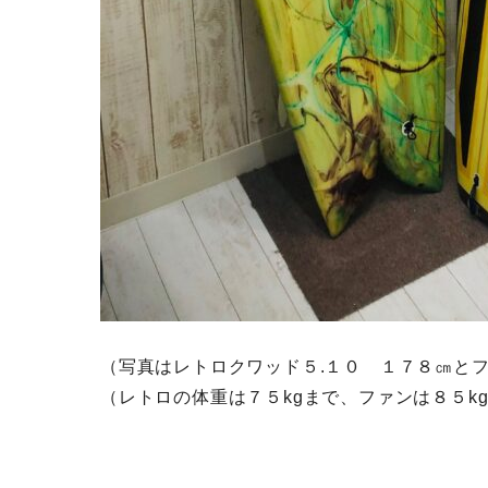
（写真はレトロクワッド５.１０ １７８㎝とフ
（レトロの体重は７５kgまで、ファンは８５k