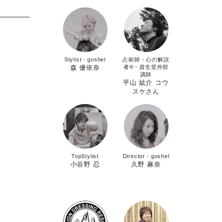
Stylist・goshel
占術師・心の解説
森 優依奈
者®︎・資生堂外部
講師
平山 紘介 コウ
スケさん
TopStylist
Director・goshel
小谷野 忍
久野 麻奈