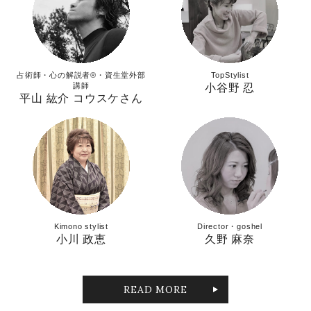
占術師・心の解説者®︎・資生堂外部
TopStylist
講師
小谷野 忍
平山 紘介 コウスケさん
Kimono stylist
Director・goshel
小川 政恵
久野 麻奈
READ MORE