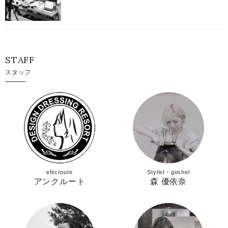
STAFF
スタッフ
eNcroute
Stylist・goshel
アンクルート
森 優依奈