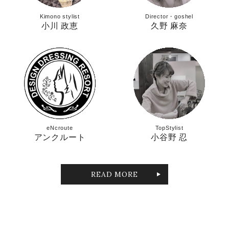
Kimono stylist
Director・goshel
小川 政恵
久野 麻奈
eNcroute
TopStylist
アンクルート
小谷野 忍
READ MORE