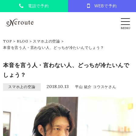
電話で予約
WEBで予約
eNcroute｜葛西・江戸川区の美容室 アンク
MENU
TOP
>
BLOG
>
スマホ上の空論
>
本音を言う人・言わない人、どっちが冷たいんでしょう？
本音を言う人・言わない人、どっちが冷たいんで
しょう？
2018.10.13
スマホ上の空論
平山 紘介 コウスケさん