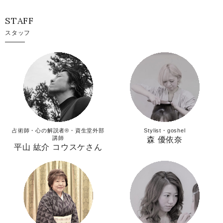
STAFF
スタッフ
占術師・心の解説者®︎・資生堂外部
Stylist・goshel
講師
森 優依奈
平山 紘介 コウスケさん