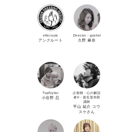
eNcroute
Director・goshel
アンクルート
久野 麻奈
TopStylist
占術師・心の解説
小谷野 忍
者®︎・資生堂外部
講師
平山 紘介 コウ
スケさん