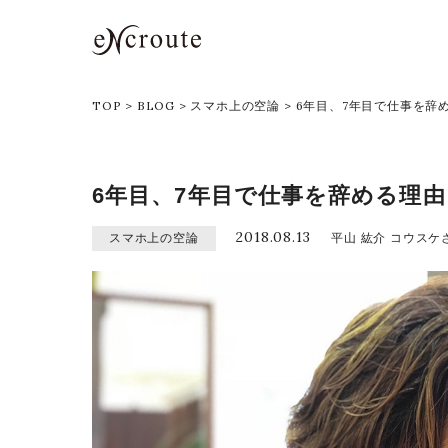
eNcroute｜葛西・江戸川区の
TOP
>
BLOG
>
スマホ上の空論
>
6年目、7年目で仕事を辞
6年目、7年目で仕事を辞める理
2018.08.13
スマホ上の空論
平山 紘介 コウスケ