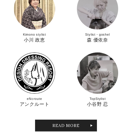
Kimono stylist
Stylist・goshel
小川 政恵
森 優依奈
eNcroute
TopStylist
アンクルート
小谷野 忍
READ MORE