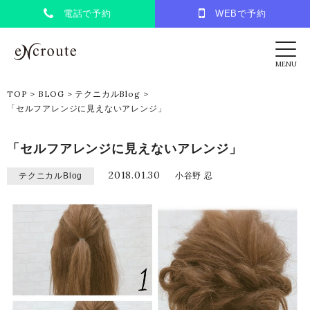
電話で予約
WEBで予約
eNcroute｜葛西・江戸川区の美容室 アンク
MENU
TOP
>
BLOG
>
テクニカルBlog
>
「セルフアレンジに見えないアレンジ」
「セルフアレンジに見えないアレンジ」
2018.01.30
テクニカルBlog
小谷野 忍