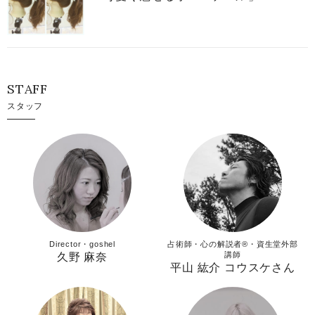
STAFF
スタッフ
Director・goshel
占術師・心の解説者®︎・資生堂外部
講師
久野 麻奈
平山 紘介 コウスケさん