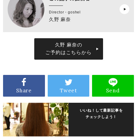
Director・goshel
久野 麻奈
久野 麻奈の
ご予約はこちらから
Share
Tweet
Send
いいね！して最新記事を
チェックしよう！