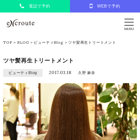
電話で予約
WEBで予約
eNcroute｜葛西・江戸川区の美容室 アンク
MENU
TOP
>
BLOG
>
ビューティBlog
>
ツヤ髪再生トリートメント
ツヤ髪再生トリートメント
2017.03.18
ビューティBlog
久野 麻奈