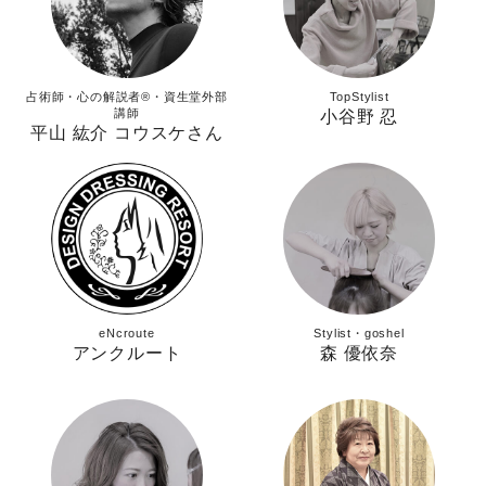
占術師・心の解説者®︎・資生堂外部
TopStylist
講師
小谷野 忍
平山 紘介 コウスケさん
eNcroute
Stylist・goshel
アンクルート
森 優依奈